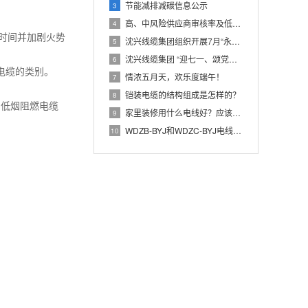
节能减排减碳信息公示
3
高、中风险供应商审核率及低风险供应商占比公示
4
时间并加剧火势
沈兴线缆集团组织开展7月“永远跟党走 启航新征程” 主题党日
5
沈兴线缆集团 “迎七一、颂党恩”庆祝建党100周年
6
电缆的类别。
情浓五月天，欢乐度端午！
7
铠装电缆的结构组成是怎样的？
8
卤低烟阻燃电缆
家里装修用什么电线好？应该选用多少平方的？
9
WDZB-BYJ和WDZC-BYJ电线有哪些不同之处？
10