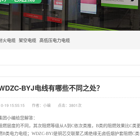
耐火电缆
架空电缆
高低压电力电缆
和WDZC-BYJ电线有哪些不同之处？
-19 15:55:15
作者：小编
点击：
3801次
线缆集团小编给您解答：
别就是阻燃层度的不同，其次阻燃等级从A到C依次类推，B类的阻燃效果比C类
燃B类电力电缆；WDZC-BYJ是铜芯交联聚乙烯绝缘无卤低烟护套阻燃C