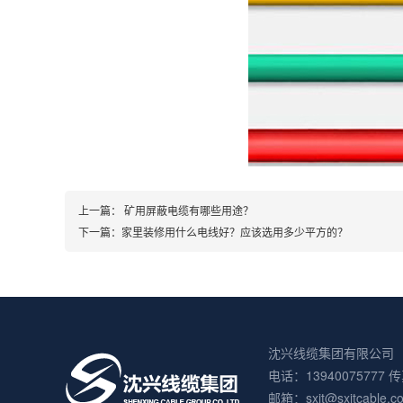
上一篇：
矿用屏蔽电缆有哪些用途？
下一篇：
家里装修用什么电线好？应该选用多少平方的？
沈兴线缆集团有限公司
电话：13940075777 传
邮箱：sxjt@sxjtca