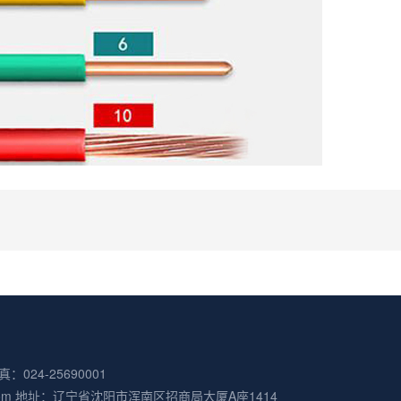
真：024-25690001
ble.com 地址：辽宁省沈阳市浑南区招商局大厦A座1414