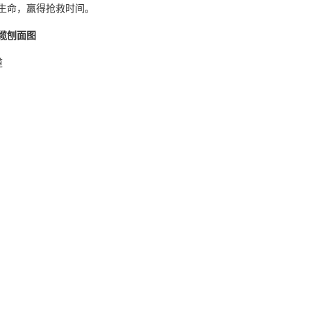
生命，赢得抢救时间。
缆刨面图
道